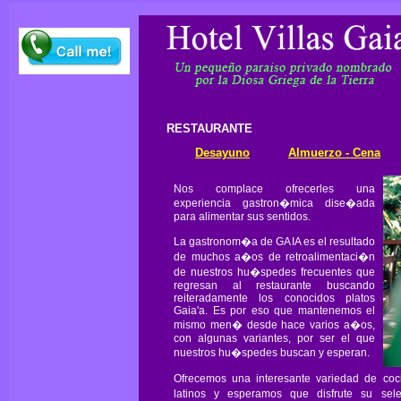
RESTAURANTE
Desayuno
Almuerzo - Cena
Nos complace ofrecerles una
experiencia gastron�mica dise�ada
para alimentar sus sentidos.
La gastronom�a de GAIA es el resultado
de muchos a�os de retroalimentaci�n
de nuestros hu�spedes frecuentes que
regresan al restaurante buscando
reiteradamente los conocidos platos
Gaia'a. Es por eso que mantenemos el
mismo men� desde hace varios a�os,
con algunas variantes, por ser el que
nuestros hu�spedes buscan y esperan.
Ofrecemos una interesante variedad de c
latinos y esperamos que disfrute su sel