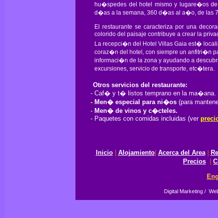
hu�spedes del hotel mismo y lugare�os de l
d�as a la semana, 360 d�as al a�o, de las 7
El restaurante se caracteriza por una deco
colorido del paisaje contribuye a crear la priva
La recepci�n del Hotel Villas Gaia est� locali
coraz�n del hotel, con siempre un anfitri�n pa
informaci�n de la zona y ayudando a descubri
excursiones, servicio de transporte, etc�tera.
Otros servicios del restaurante:
- Caf� y t� listos temprano en la ma�ana.
-
Men� especial para ni�os
(para mantener
-
Men� de vinos y c�cteles.
- Paquetes con comidas incluidas (ver
preci
Inicio
|
Alojamiento
|
Acerca del Area
|
Re
Precios
|
C
Eng
Digital Marketing / We