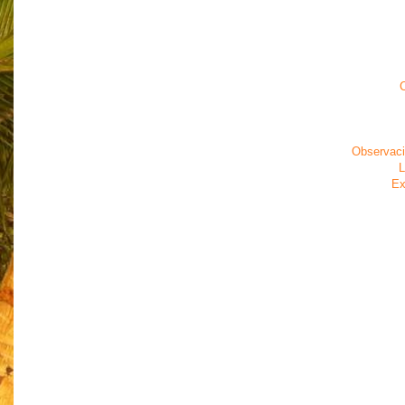
C
Observaci
L
Ex