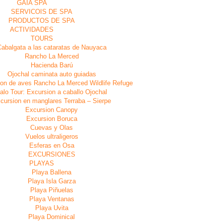
GAIA SPA
SERVICOIS DE SPA
PRODUCTOS DE SPA
ACTIVIDADES
TOURS
abalgata a las cataratas de Nauyaca
Rancho La Merced
Hacienda Barú
Ojochal caminata auto guiadas
on de aves Rancho La Merced Wildlife Refuge
alo Tour: Excursion a caballo Ojochal
cursion en manglares Terraba – Sierpe
Excursion Canopy
Excursion Boruca
Cuevas y Olas
Vuelos ultraligeros
Esferas en Osa
EXCURSIONES
PLAYAS
Playa Ballena
Playa Isla Garza
Playa Piñuelas
Playa Ventanas
Playa Uvita
Playa Dominical